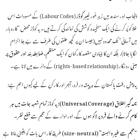
پنجاب اور سندھ میں زیرِ غور
لیبر کوڈز
(Labour Codes) کے مسودات اس
خلا کو پُر کرنے کی ایک سنجیدہ کوشش کی نمائندگی کرتے ہیں۔ یہ کوڈز محض “کاروبار
میں آسانی” تک محدود نہیں(جیسا ان پر کچھ حلقوں کی طرف سے بے جا الزام
لگایا جاتا)، بلکہ ان کا بنیادی مقصد کارکنان کو ایک
منظم، ضابطہ بند اور حقوق پر
مبنی
روزگار (rights-based relationship) کے دائرے میں لانا ہے۔
یہ پیش رفت پاکستان کے ہر پیشہ ور فرد، آجر اور کارکن کے لیے کیوں اہم ہے:
ہر
یہ کوڈز تمام شعبہ جات میں
(Universal Coverage):
ہمہ گیر اطلاق
کام کرنے والے فرد
پر لاگو ہوں گے، اور ادارے کے حجم سے قطع نظر۔
طریقۂ کار اس بات کو یقینی بناتا ہے
(size-neutral)
”
حجم سے غیر وابستہ
“