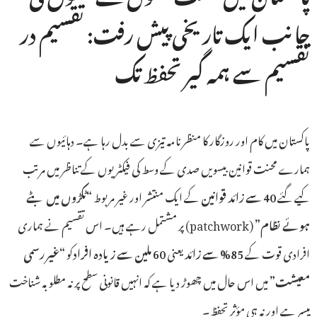
جانب ایک تاریخی پیش رفت: تقسیم در
تقسیم سے ہمہ گیر تحفظ تک
پاکستان میں کام اور روزگار کا منظرنامہ تیزی سے بدل رہا ہے۔ دہائیوں سے
ہمارے محنت قوانین بیسویں صدی کے وسط کی فیکٹریوں کے تناظر میں مرتب
ٹکڑوں میں بٹے
“
کے ایک منتشر اور غیر مربوط
سے زائد قوانین
40
کیے گئے
(patchwork) پر مشتمل رہے ہیں۔ اس تقسیم نے ہماری
”
ہوئے نظام
غیر رسمی
“
کو
ملین سے زیادہ افراد
60
یعنی
سے زائد
85%
افرادی قوت کے
میں اس حال میں چھوڑ دیا ہے کہ انہیں قانونی سطح پر نہ مطلوبہ شناخت
”
معیشت
میسر ہے اور نہ ہی مؤثر تحفظ۔