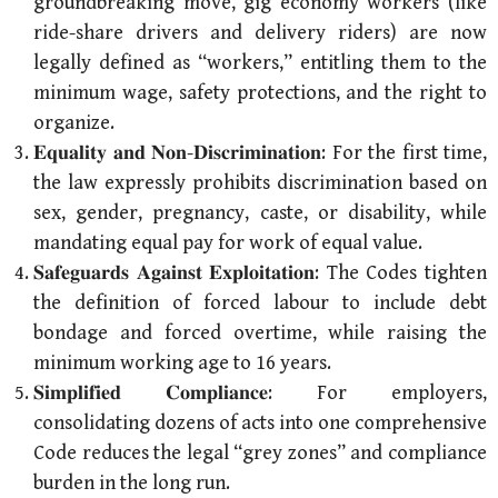
groundbreaking move, gig economy workers (like
ride-share drivers and delivery riders) are now
legally defined as “workers,” entitling them to the
minimum wage, safety protections, and the right to
organize.
𝐄𝐪𝐮𝐚𝐥𝐢𝐭𝐲 𝐚𝐧𝐝 𝐍𝐨𝐧-𝐃𝐢𝐬𝐜𝐫𝐢𝐦𝐢𝐧𝐚𝐭𝐢𝐨𝐧: For the first time,
the law expressly prohibits discrimination based on
sex, gender, pregnancy, caste, or disability, while
mandating equal pay for work of equal value.
𝐒𝐚𝐟𝐞𝐠𝐮𝐚𝐫𝐝𝐬 𝐀𝐠𝐚𝐢𝐧𝐬𝐭 𝐄𝐱𝐩𝐥𝐨𝐢𝐭𝐚𝐭𝐢𝐨𝐧: The Codes tighten
the definition of forced labour to include debt
bondage and forced overtime, while raising the
minimum working age to 16 years.
𝐒𝐢𝐦𝐩𝐥𝐢𝐟𝐢𝐞𝐝 𝐂𝐨𝐦𝐩𝐥𝐢𝐚𝐧𝐜𝐞: For employers,
consolidating dozens of acts into one comprehensive
Code reduces the legal “grey zones” and compliance
burden in the long run.