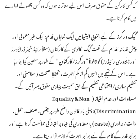
کہ کسی کارکن کے حقوق صرف اس لیے متاثر نہ ہوں کہ وہ کسی چھوٹے ادارے
میں کام کرتا ہے۔
ایک غیر معمولی اور
:
گیگ ورکرز کے لیے جنوبی ایشیا میں ایک نمایاں قدم
پیش قدمانہ اقدام کے تحت گیگ اکانومی کے کارکنان (مثلاً رائیڈ شیئر ڈرائیورز
کے طور پر متعین کیا جا رہا
”
ورکرز/کارکنان
“
اور ڈیلیوری رائیڈرز) کو قانوناً
ہے۔ اس کے نتیجے میں انہیں
کم از کم اجرت، تحفظِ صحت و سلامتی
اور
تنظیم سازی/اجتماعی تنظیم کے حق
سمیت بنیادی حقوق میسر آئیں گے۔
(Equality & Non-
مساوات اور عدم امتیاز
جنس، صنف، حمل،
پہلی بار قانون واضح طور پر
Discrimination):
کی بنیاد پر امتیاز کی ممانعت کرتا ہے، اور
معذوری
یا
(caste)
ذات/برادری
برابر قدر کے کام کے لیے برابر اجرت
کو لازم قرار دیتا ہے۔