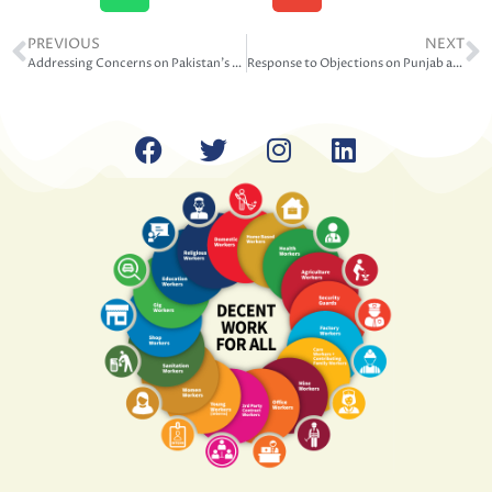
PREVIOUS
NEXT
Addressing Concerns on Pakistan’s Labour Codes – 1
Response to Objections on Punjab and Sindh Labour Codes