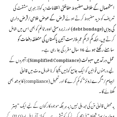
یہ کوڈز جبری مشقت کی
:
استحصال کے خلاف مضبوط حفاظتی انتظامات
تعریف کو مزید مضبوط کرتے ہوئے
قرض کے عوض غلامی/قرض داری
کو بھی اس میں شامل
زبردستی اوور ٹائم
اور
(debt bondage)
کی بیڑی
کرتے ہیں، جبکہ
کم از کم عمرِ ملازمت آئی
ن پاکستان کی متعلقہ دفعات کو
سامنے رکھتے ہوئے
16 سال
مقرر کی جا رہی ہے۔
آجروں کے
(Simplified Compliance):
عمل درآمد میں سہولت
لیے درجنوں قوانین کو ایک جامع کوڈ میں یکجا کرنا طویل مدت میں قانونی
کو کم کرے گا اور تعمیل (compliance) کا بوجھ بھی
”
ابہام/“گرے زونز
گھٹائے گا۔
بہتر
“
یہ محض قانونی متن کی تبدیلی نہیں؛ یہ ہر جگہ موجود کارکنان کے لیے ایک
فراہم کرنے کی کوشش ہے۔یہ کوڈز آئی ایل او (ILO) کے
”
معاہدہ/بہتر تحفظ