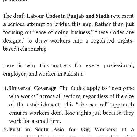
The draft 𝐋𝐚𝐛𝐨𝐮𝐫 𝐂𝐨𝐝𝐞𝐬 𝐢𝐧 𝐏𝐮𝐧𝐣𝐚𝐛 𝐚𝐧𝐝 𝐒𝐢𝐧𝐝𝐡 represent
a serious attempt to bridge this gap. Rather than just
focusing on “ease of doing business,” these Codes are
designed to draw workers into a regulated, rights-
based relationship.
Here is why this matters for every professional,
employer, and worker in Pakistan:
𝐔𝐧𝐢𝐯𝐞𝐫𝐬𝐚𝐥 𝐂𝐨𝐯𝐞𝐫𝐚𝐠𝐞: The Codes apply to “everyone
who works” across all sectors, regardless of the size
of the establishment. This “size-neutral” approach
ensures workers don’t lose rights just because they
work for a small firm.
𝐅𝐢𝐫𝐬𝐭 𝐢𝐧 𝐒𝐨𝐮𝐭𝐡 𝐀𝐬𝐢𝐚 𝐟𝐨𝐫 𝐆𝐢𝐠 𝐖𝐨𝐫𝐤𝐞𝐫𝐬: In a