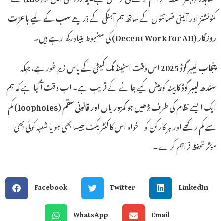
کنونشنز اور آئینی ضمانتوں کے ساتھ ہم آہنگی کے ذریعے
سب کے لیے باعزت
کی مضبوط بنیاد رکھ رہے ہیں۔
(Decent Work for All)
روزگار
پنجاب لیبر کوڈ 2025
اس وقت اسٹینڈنگ کمیٹی کے پاس زیرِ غور ہے، جبکہ
سندھ لیبر کوڈ
کابینہ کو پیش کیے جانے کے قریب ہے۔ اب وقت آ گیا ہے کہ ہم
کم
(loopholes)
کمزوریاں اور قانونی سقم
ایک ایسے نظام کی طرف بڑھیں جو
سے کم رکھے اور ہر کارکن کو—خواہ اس کا کنٹریکٹ جیسا بھی ہو یا شعبہ کوئی بھی—
مؤثر تحفظ فراہم کرے۔
Facebook
Twitter
LinkedIn
WhatsApp
Email